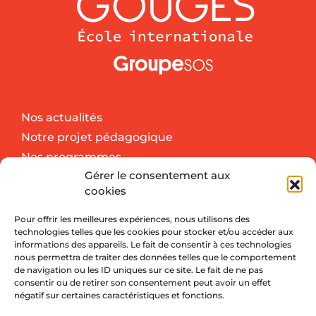
Nos actualités
Notre projet pédagogique
Nos programmes
Gérer le consentement aux
Nos activités extra-scolaires
cookies
Le coin des parents
Pour offrir les meilleures expériences, nous utilisons des
technologies telles que les cookies pour stocker et/ou accéder aux
informations des appareils. Le fait de consentir à ces technologies
Contactez nous
nous permettra de traiter des données telles que le comportement
de navigation ou les ID uniques sur ce site. Le fait de ne pas
71 rue Albert
consentir ou de retirer son consentement peut avoir un effet
Dhalenne
Olympe de Gouges
négatif sur certaines caractéristiques et fonctions.
93400 Saint Ouen sur
est une association du