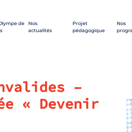
 Olympe de
Nos
Projet
Nos
s
actualités
pédagogique
prog
nvalides –
ée « Devenir