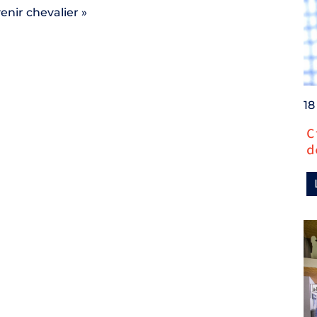
enir chevalier »
18
C
d