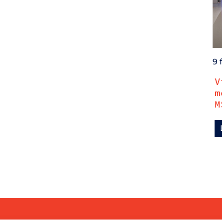
9 
V
m
M